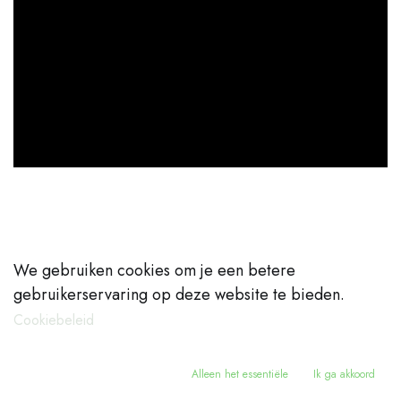
We gebruiken cookies om je een betere
gebruikerservaring op deze website te bieden.
Cookiebeleid
Een kraan voor élke situatie
Alleen het essentiële
Ik ga akkoord